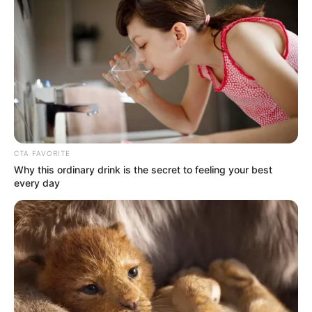
hozzájárulását, ha visszatér erre az oldalra, és rákattint az oldal
alján található "Adatvédelem" gombra.