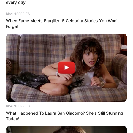
Az Ön adatainak védelme fontos a
számunkra
Mi és 1733 partnereink tárolunk és/vagy férünk hozzá
információkhoz egy eszközön, például sütik formájában, és
személyes adatokat dolgozunk fel, például egyedi azonosítókat
és standard információkat, amelyeket az eszköz személyre
szabott hirdetésekhez és tartalomhoz, hirdetések és tartalmak
méréséhez, közönségmérésekhez és szolgáltatásfejlesztéshez
küld.
Az Ön engedélyével mi és a partnereink eszközleolvasásos
módszerrel szerzett pontos geolokációs adatokat és azonosítási
információkat is felhasználhatunk. A megfelelő helyre kattintva
hozzájárulhat ahhoz, hogy mi és a 1733 partnereink a fent
leírtak szerint adatkezelést végezzünk. Másik lehetőségként a
hozzájárulás megadása vagy elutasítása előtt részletesebb
információkhoz juthat, és megváltoztathatja beállításait.
Felhívjuk figyelmét, hogy személyes adatainak bizonyos
kezeléséhez nem feltétlenül szükséges az Ön hozzájárulása, de
jogában áll tiltakozni az ilyen jellegű adatkezelés ellen. A
beállításai csak erre a weboldalra érvényesek. Bármikor
megváltoztathatja a preferenciáit, vagy visszavonhatja